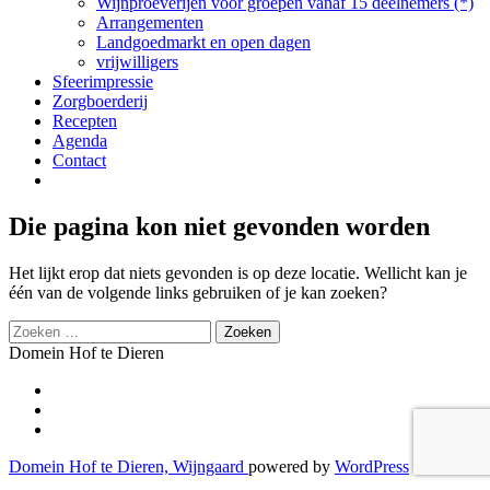
Wijnproeverijen voor groepen vanaf 15 deelnemers (*)
Arrangementen
Landgoedmarkt en open dagen
vrijwilligers
Sfeerimpressie
Zorgboerderij
Recepten
Agenda
Contact
Die pagina kon niet gevonden worden
Het lijkt erop dat niets gevonden is op deze locatie. Wellicht kan je
één van de volgende links gebruiken of je kan zoeken?
Zoeken
naar:
Domein Hof te Dieren
Secondair
fa-
facebook-
fa-
Menu
f
twitter
fa-
instagram
Domein Hof te Dieren, Wijngaard
powered by
WordPress