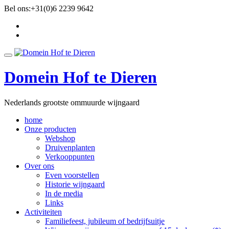
Ga
Bel ons:
+31(0)6 2239 9642
direct
fa-
naar
facebook
fa-
de
twitter
inhoud
Schakel
navigatie
Domein Hof te Dieren
Nederlands grootste ommuurde wijngaard
home
Onze producten
Webshop
Druivenplanten
Verkooppunten
Over ons
Even voorstellen
Historie wijngaard
In de media
Links
Activiteiten
Familiefeest, jubileum of bedrijfsuitje