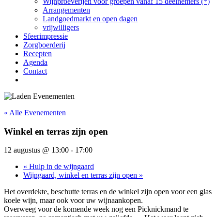
Wijnproeverijen voor groepen vanaf 15 deelnemers (*)
Arrangementen
Landgoedmarkt en open dagen
vrijwilligers
Sfeerimpressie
Zorgboerderij
Recepten
Agenda
Contact
« Alle Evenementen
Winkel en terras zijn open
12 augustus @ 13:00
-
17:00
«
Hulp in de wijngaard
Wijngaard, winkel en terras zijn open
»
Het overdekte, beschutte terras en de winkel zijn open voor een glas
koele wijn, maar ook voor uw wijnaankopen.
Overweeg voor de komende week nog een Picknickmand te