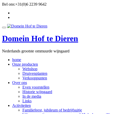
Ga
Bel ons:
+31(0)6 2239 9642
direct
fa-
naar
facebook
fa-
de
twitter
inhoud
Schakel
navigatie
Domein Hof te Dieren
Nederlands grootste ommuurde wijngaard
home
Onze producten
Webshop
Druivenplanten
Verkooppunten
Over ons
Even voorstellen
Historie wijngaard
In de media
Links
Activiteiten
Familiefeest, jubileum of bedrijfsuitje