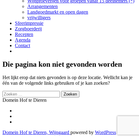
Wijnproeverijen voor groepen vanaf 15 deelnemers (*)
Arrangementen
Landgoedmarkt en open dagen
vrijwilligers
Sfeerimpressie
Zorgboerderij
Recepten
Agenda
Contact
Die pagina kon niet gevonden worden
Het lijkt erop dat niets gevonden is op deze locatie. Wellicht kan je
één van de volgende links gebruiken of je kan zoeken?
Zoeken
naar:
Domein Hof te Dieren
Secondair
fa-
facebook-
fa-
Menu
f
twitter
fa-
instagram
Domein Hof te Dieren, Wijngaard
powered by
WordPress