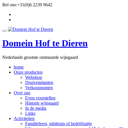
Ga
Bel ons:
+31(0)6 2239 9642
direct
fa-
naar
facebook
fa-
de
twitter
inhoud
Schakel
navigatie
Domein Hof te Dieren
Nederlands grootste ommuurde wijngaard
home
Onze producten
Webshop
Druivenplanten
Verkooppunten
Over ons
Even voorstellen
Historie wijngaard
In de media
Links
Activiteiten
Familiefeest, jubileum of bedrijfsuitje