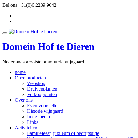
Ga
Bel ons:
+31(0)6 2239 9642
direct
fa-
naar
facebook
fa-
de
twitter
inhoud
Schakel
navigatie
Domein Hof te Dieren
Nederlands grootste ommuurde wijngaard
home
Onze producten
Webshop
Druivenplanten
Verkooppunten
Over ons
Even voorstellen
Historie wijngaard
In de media
Links
Activiteiten
Familiefeest, jubileum of bedrijfsuitje