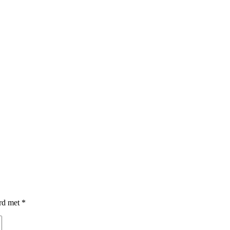
erd met
*