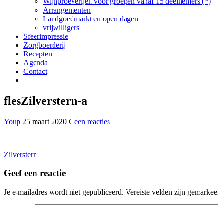
Wijnproeverijen voor groepen vanaf 15 deelnemers (*)
Arrangementen
Landgoedmarkt en open dagen
vrijwilligers
Sfeerimpressie
Zorgboerderij
Recepten
Agenda
Contact
flesZilverstern-a
Youp
25 maart 2020
Geen reacties
Bericht
Zilverstern
navigatie
Geef een reactie
Je e-mailadres wordt niet gepubliceerd.
Vereiste velden zijn gemarke