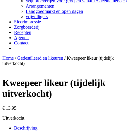
Wijnproeverijen voor groepen vanaf 15 deelnemers (*)
Arrangementen
Landgoedmarkt en open dagen
vrijwilligers
Sfeerimpressie
Zorgboerderij
Recepten
Agenda
Contact
Home
/
Gedestilleerd en likeuren
/ Kweepeer likeur (tijdelijk
uitverkocht)
Kweepeer likeur (tijdelijk
uitverkocht)
€
13,95
Uitverkocht
Beschrijving