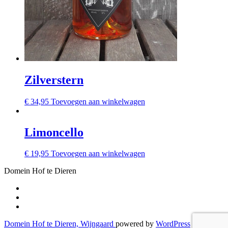
Zilverstern
€
34,95
Toevoegen aan winkelwagen
Limoncello
€
19,95
Toevoegen aan winkelwagen
Domein Hof te Dieren
Secondair
fa-
facebook-
fa-
Menu
f
twitter
fa-
instagram
Domein Hof te Dieren, Wijngaard
powered by
WordPress