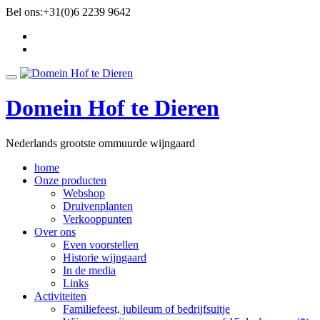
Ga
Bel ons:
+31(0)6 2239 9642
direct
fa-
naar
facebook
fa-
de
twitter
inhoud
Schakel
navigatie
Domein Hof te Dieren
Nederlands grootste ommuurde wijngaard
home
Onze producten
Webshop
Druivenplanten
Verkooppunten
Over ons
Even voorstellen
Historie wijngaard
In de media
Links
Activiteiten
Familiefeest, jubileum of bedrijfsuitje